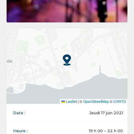
Leaflet
|
©
OpenStreetMap
©
CARTO
Date :
Jeudi 17 juin 2021
Heure :
19 h 00 – 22 h 00